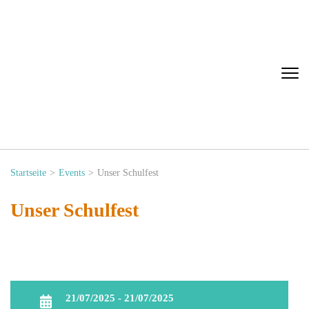
Leo-Lionni-
Grundschule
Startseite
>
Events
>
Unser Schulfest
Unser Schulfest
21/07/2025 - 21/07/2025